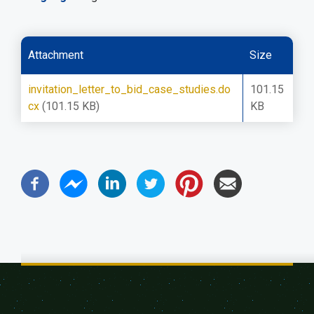
Attachment
Size
invitation_letter_to_bid_case_studies.do
101.15
cx
(101.15 KB)
KB