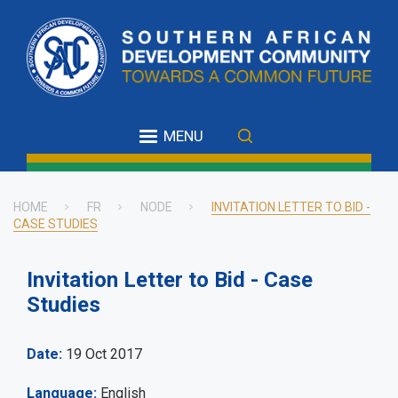
Skip
to
main
content
MENU
HOME
FR
NODE
INVITATION LETTER TO BID -
CASE STUDIES
Breadcrumb
Invitation Letter to Bid - Case
Studies
Date
19 Oct 2017
Language
English