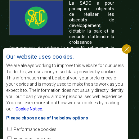
La SADC a pour
principaux objectifs
de réaliser les
objectifs de
développement,
d’établir la paix et la
sécurité, d’atteindre la
croissance
économique, de réduire la pauvreté, rehausser le
niveau et la qualité de vie du peuple de l’Afrique
Our website uses cookies.
australe et d’appuyer les défavorisés sociaux par le
biais de l’intégration régionale, de principes
We are always working to improve this website for our users.
démocratiques consolidés et d’un développement
To do this, we use anonymised data provided by cookies.
équitable et durable.
This information might be about you, your preferences or
your device and is mostly used to make the site work as you
expect it to. The information does not usually directly identify
Nous contacter
you, but it can give you a more personalised web experience.
You can learn more about how we use cookies by reading
SADC House
our
Cookie Notice
.
Plot No. 54385
Central Business District
Please choose one of the below options
Private Bag 0095
Gaborone, Botswana
Courriel:
Performance cookies
registry@sadc.int
Tel:
+267 395 1863
Functional cookies