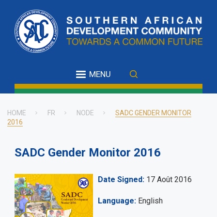
Skip
to
main
content
MENU
HOME
FR
NODE
SADC GENDER MONITOR
2016
Breadcrumb
SADC Gender Monitor 2016
Date Signed
17 Août 2016
Language
English