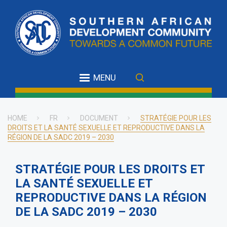
Skip
to
main
content
MENU
HOME
FR
DOCUMENT
STRATÉGIE POUR LES
DROITS ET LA SANTÉ SEXUELLE ET REPRODUCTIVE DANS LA
Breadcrumb
RÉGION DE LA SADC 2019 – 2030
STRATÉGIE POUR LES DROITS ET
LA SANTÉ SEXUELLE ET
REPRODUCTIVE DANS LA RÉGION
DE LA SADC 2019 – 2030