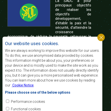
La SADC a pour
principaux objectifs
de réaliser les
objectifs de
développement,
d’établir la paix et la
sécurité, d’atteindre la
croissance
économique, de réduire la pauvreté, rehausser le
niveau et la qualité de vie du peuple de l’Afrique
Our website uses cookies.
australe et d’appuyer les défavorisés sociaux par le
biais de l’intégration régionale, de principes
We are always working to improve this website for our users.
démocratiques consolidés et d’un développement
To do this, we use anonymised data provided by cookies.
équitable et durable.
This information might be about you, your preferences or
your device and is mostly used to make the site work as you
expect it to. The information does not usually directly identify
Nous contacter
you, but it can give you a more personalised web experience.
You can learn more about how we use cookies by reading
SADC House
our
Cookie Notice
.
Plot No. 54385
Central Business District
Please choose one of the below options
Private Bag 0095
Gaborone, Botswana
Courriel:
Performance cookies
registry@sadc.int
Tel:
+267 395 1863
Functional cookies
Fax:
+267 397 2848