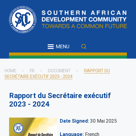
Skip
to
main
content
MENU
HOME
FR
DOCUMENT
RAPPORT DU
SECRÉTAIRE EXÉCUTIF 2023 - 2024
Breadcrumb
Rapport du Secrétaire exécutif
2023 - 2024
Date Signed
30 Mai 2025
Language
French