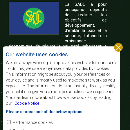
La SADC a pour
principaux objectifs
de réaliser les
objectifs de
développement,
d’établir la paix et la
sécurité, d’atteindre la
croissance
économique, de réduire la pauvreté, rehausser le
niveau et la qualité de vie du peuple de l’Afrique
Our website uses cookies.
australe et d’appuyer les défavorisés sociaux par le
biais de l’intégration régionale, de principes
We are always working to improve this website for our users.
démocratiques consolidés et d’un développement
To do this, we use anonymised data provided by cookies.
équitable et durable.
This information might be about you, your preferences or
your device and is mostly used to make the site work as you
expect it to. The information does not usually directly identify
Nous contacter
you, but it can give you a more personalised web experience.
You can learn more about how we use cookies by reading
SADC House
our
Cookie Notice
.
Plot No. 54385
Central Business District
Please choose one of the below options
Private Bag 0095
Gaborone, Botswana
Courriel:
Performance cookies
registry@sadc.int
Tel:
+267 395 1863