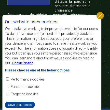
d’établir la paix et la
sécurité, d’atteindre la
croissance
économique, de réduire la pauvreté, rehausser le
niveau et la qualité de vie du peuple de l’Afrique
Our website uses cookies.
australe et d’appuyer les défavorisés sociaux par le
biais de l’intégration régionale, de principes
We are always working to improve this website for our users.
démocratiques consolidés et d’un développement
To do this, we use anonymised data provided by cookies.
équitable et durable.
This information might be about you, your preferences or
your device and is mostly used to make the site work as you
expect it to. The information does not usually directly identify
Nous contacter
you, but it can give you a more personalised web experience.
You can learn more about how we use cookies by reading
SADC House
our
Cookie Notice
.
Plot No. 54385
Central Business District
Please choose one of the below options
Private Bag 0095
Gaborone, Botswana
Courriel:
Performance cookies
registry@sadc.int
Tel:
+267 395 1863
Functional cookies
Fax:
+267 397 2848
/ +267 318 1070
Targeting cookies
Save preferences