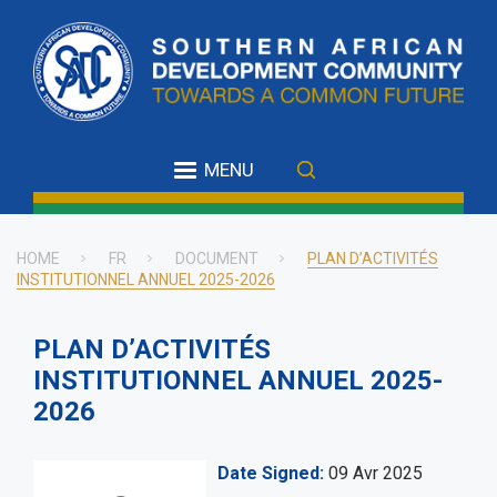
Skip
to
main
content
MENU
HOME
FR
DOCUMENT
PLAN D’ACTIVITÉS
INSTITUTIONNEL ANNUEL 2025-2026
Breadcrumb
PLAN D’ACTIVITÉS
INSTITUTIONNEL ANNUEL 2025-
2026
Date Signed
09 Avr 2025