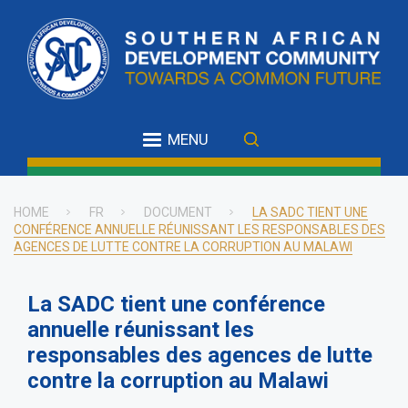
Skip
to
main
content
MENU
HOME
FR
DOCUMENT
LA SADC TIENT UNE
CONFÉRENCE ANNUELLE RÉUNISSANT LES RESPONSABLES DES
Breadcrumb
AGENCES DE LUTTE CONTRE LA CORRUPTION AU MALAWI
La SADC tient une conférence
annuelle réunissant les
responsables des agences de lutte
contre la corruption au Malawi