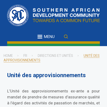
Skip
to
main
content
MENU
HOME
FR
DIRECTIONS ET UNITÉS
UNITÉ DES
APPROVISIONNEMENTS
Breadcrumb
Unité des approvisionnements
L’Unité des approvisionnements ex-ante a pour
mandat de prendre de mesures d’assurance qualité
à l’égard des activités de passation de marchés, et