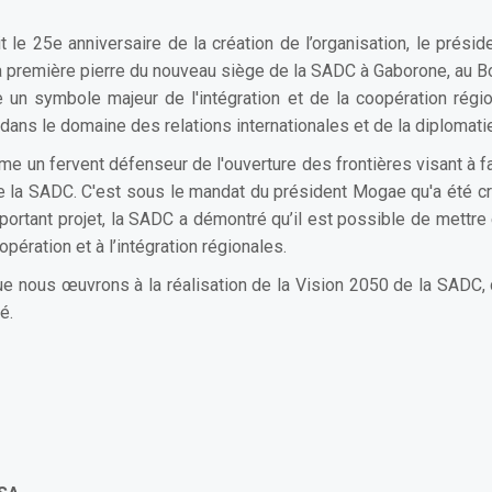
e 25e anniversaire de la création de l’organisation, le prés
 première pierre du nouveau siège de la SADC à Gaborone, au Bot
e un symbole majeur de l'intégration et de la coopération rég
 dans le domaine des relations internationales et de la diplomati
un fervent défenseur de l'ouverture des frontières visant à facil
 la SADC. C'est sous le mandat du président Mogae qu'a été créé
important projet, la SADC a démontré qu’il est possible de met
pération et à l’intégration régionales.
ue nous œuvrons à la réalisation de la Vision 2050 de la SADC, d
té.