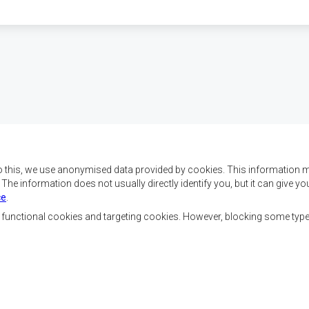
o this, we use anonymised data provided by cookies. This information m
. The information does not usually directly identify you, but it can give
ce
.
f SADC are to achieve
Contact Us
security, and economic
, functional cookies and targeting cookies. However, blocking some typ
rty, enhance the standard
SADC House
the peoples of Southern
Plot No. 54385
 socially disadvantaged
Central Business District
ion, built on democratic
Private Bag 0095
Gaborone, Botswana
able and sustainable