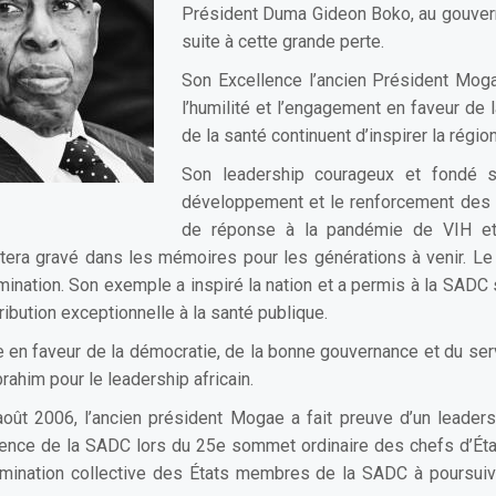
Président Duma Gideon Boko, au gouver
suite à cette grande perte.
Son Excellence l’ancien Président Mog
l’humilité et l’engagement en faveur de 
de la santé continuent d’inspirer la régi
Son leadership courageux et fondé su
développement et le renforcement des s
de réponse à la pandémie de VIH et
tera gravé dans les mémoires pour les générations à venir. L
ination. Son exemple a inspiré la nation et a permis à la SADC
ibution exceptionnelle à la santé publique.
n faveur de la démocratie, de la bonne gouvernance et du servi
brahim pour le leadership africain.
oût 2006, l’ancien président Mogae a fait preuve d’un leaders
présidence de la SADC lors du 25e sommet ordinaire des chefs d’
termination collective des États membres de la SADC à poursui