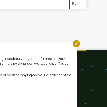
KB
ight be about you, your preferences or your
 you a more personalised web experience. You can
es of cookies may impact your experience of the
Email:
registry@sadc.int
Tel:
+267 395 1863
Fax:
+267 397 2848 / +267 318 1070