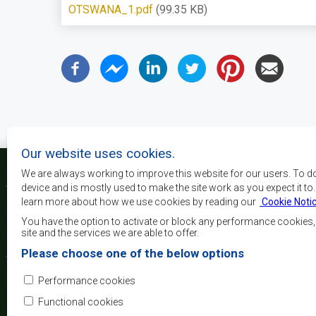
OTSWANA_1.pdf
(99.35 KB)
Our website uses cookies.
We are always working to improve this website for our users. To d
device and is mostly used to make the site work as you expect it to
learn more about how we use cookies by reading our
Cookie Noti
The main objectives o
development, peace and 
You have the option to activate or block any performance cookies
growth, to alleviate pove
site and the services we are able to offer.
and quality of life of 
Please choose one of the below options
Africa, and support the
through regional integrat
Performance cookies
principles and equit
development.
Functional cookies