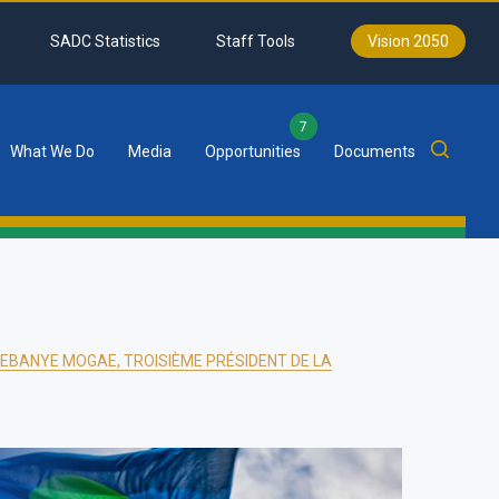
SADC Statistics
Staff Tools
Vision 2050
7
What We Do
Media
Opportunities
Documents
EBANYE MOGAE, TROISIÈME PRÉSIDENT DE LA