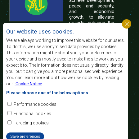
achieve development,
peace and security,
and economic
growth, to alleviate
poverty, enhance the
standard and quality
Our website uses cookies.
of life of the peoples of Southern Africa, and
support the socially disadvantaged through
We are always working to improve this website for our users.
regional integration, built on democratic principles
To do this, we use anonymised data provided by cookies.
and equitable and sustainable development.
This information might be about you, your preferences or
your device and is mostly used to make the site work as you
expect it to. The information does not usually directly identify
Contact Us
you, but it can give you a more personalised web experience.
You can learn more about how we use cookies by reading
SADC House
our
Cookie Notice
.
Plot No. 54385
Central Business District
Please choose one of the below options
Private Bag 0095
Gaborone, Botswana
Email:
Performance cookies
registry@sadc.int
Tel:
+267 395 1863
Functional cookies
Fax:
+267 397 2848
/ +267 318 1070
Targeting cookies
Save preferences