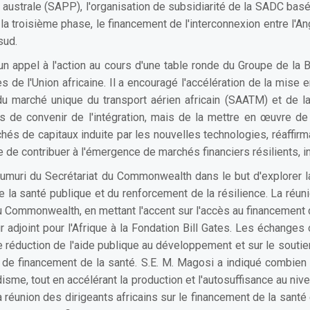
 australe (SAPP), l'organisation de subsidiarité de la SADC bas
la troisième phase, le financement de l'interconnexion entre l'An
sud.
n appel à l'action au cours d'une table ronde du Groupe de la 
 de l'Union africaine. Il a encouragé l'accélération de la mise
du marché unique du transport aérien africain (SAATM) et de la
us de convenir de l'intégration, mais de la mettre en œuvre d
chés de capitaux induite par les nouvelles technologies, réaffi
e de contribuer à l'émergence de marchés financiers résilients, i
Kattumuri du Secrétariat du Commonwealth dans le but d'explore
e la santé publique et du renforcement de la résilience. La réu
 Commonwealth, en mettant l'accent sur l'accès au financement d
eur adjoint pour l'Afrique à la Fondation Bill Gates. Les échange
 réduction de l'aide publique au développement et sur le soutie
de financement de la santé. S.E. M. Magosi a indiqué combien i
udisme, tout en accélérant la production et l'autosuffisance au niv
réunion des dirigeants africains sur le financement de la santé 