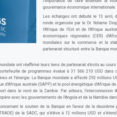
l'importance de faire entendre la voi
gouvernance économique internationale.
Les échanges ont débuté le 13 avril, d
ronde organisée par le Dr. Ndiame Dio
l'Afrique de l'Est et de l'Afrique aus
économiques régionales (CER) d'Afri
mondiales sur le commerce et la stab
partenariat structuré entre la Banque mon
mondiale ont réaffirmé leurs liens de partenariat étroits au cour
portefeuille de programmes évalué à 31 566 210 USD dans dif
aines et l'énergie. La Banque mondiale a affecté 292 millions U
que d'Afrique australe (SAPP) et le pool énergétique d'Afrique de
sport dans le nord de la Zambie. Par ailleurs, l'interconnexion
oopère avec les gouvernements de l'Angola et de la Namibie dans
 concernant le soutien de la Banque en faveur de la deuxième
TRADE) de la SADC, qui s'élève à 12 millions USD et s'étend