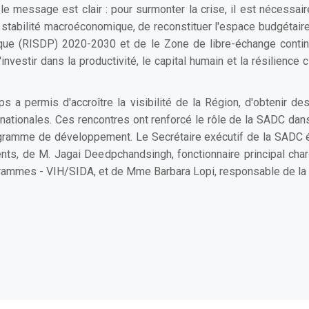
 message est clair : pour surmonter la crise, il est nécessa
a stabilité macroéconomique, de reconstituer l'espace budgétaire, 
que (RISDP) 2020-2030 et de le Zone de libre-échange continen
nvestir dans la productivité, le capital humain et la résilience 
a permis d'accroître la visibilité de la Région, d'obtenir de
ternationales. Ces rencontres ont renforcé le rôle de la SADC dan
rogramme de développement. Le Secrétaire exécutif de la SADC é
nts, de M. Jagai Deedpchandsingh, fonctionnaire principal ch
grammes - VIH/SIDA, et de Mme Barbara Lopi, responsable de la 