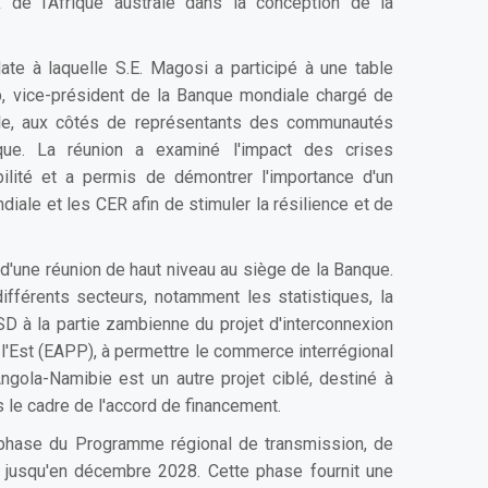
x de l'Afrique australe dans la conception de la
ate à laquelle S.E. Magosi a participé à une table
p, vice-président de la Banque mondiale chargé de
trale, aux côtés de représentants des communautés
que. La réunion a examiné l'impact des crises
ilité et a permis de démontrer l'importance d'un
diale et les CER afin de stimuler la résilience et de
s d'une réunion de haut niveau au siège de la Banque.
férents secteurs, notamment les statistiques, la
SD à la partie zambienne du projet d'interconnexion
 l'Est (EAPP), à permettre le commerce interrégional
 Angola-Namibie est un autre projet ciblé, destiné à
 le cadre de l'accord de financement.
 phase du Programme régional de transmission, de
 jusqu'en décembre 2028. Cette phase fournit une