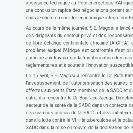
assistance technique au Pool énergétique d'Afrique
une conclusion rapide des négociations portant sur 
dans le cadre du corridor économique intégré nord-
Au cours de la même journée, S.E. Magosi a lancé u
des dirigeants du secteur privé et des responsables
de libre-échange continentale africaine (AfCFTA), 
problème auquel l'Afrique est confrontée n'est pl
participé aux travaux sur la transformation des mar
réglementaires et à soutenir l'innovation susceptibl
Le 15 avril, S.E. Magosi a rencontré le Dr. Ruth 
l'investissement, de l'autonomisation des jeunes, d
offertes aux petits États membres de la SADC et du
outre, il a rencontré le Dr Boniface Njenga, Direct
secteur de la santé de la SADC dans un contexte de
des marchés publics de la SADC et des initiatives 
dans la lutte contre le VIH, la tuberculose et le pal
SADC dans la mise en œuvre de la déclaration de la 