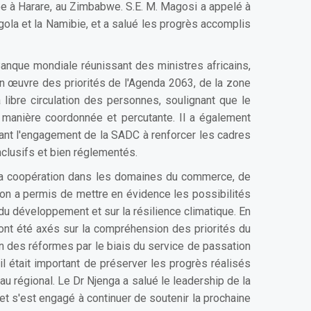
ée à Harare, au Zimbabwe. S.E. M. Magosi a appelé à
gola et la Namibie, et a salué les progrès accomplis
Banque mondiale réunissant des ministres africains,
 en œuvre des priorités de l'Agenda 2063, de la zone
 libre circulation des personnes, soulignant que le
e manière coordonnée et percutante. Il a également
rmant l'engagement de la SADC à renforcer les cadres
nclusifs et bien réglementés.
r la coopération dans les domaines du commerce, de
nion a permis de mettre en évidence les possibilités
u développement et sur la résilience climatique. En
s ont été axés sur la compréhension des priorités du
n des réformes par le biais du service de passation
l était important de préserver les progrès réalisés
eau régional. Le Dr Njenga a salué le leadership de la
et s'est engagé à continuer de soutenir la prochaine