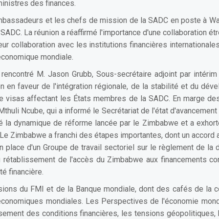
ministres des finances.
s ambassadeurs et les chefs de mission de la SADC en poste à W
ADC. La réunion a réaffirmé l'importance d'une collaboration étr
 collaboration avec les institutions financières internationale
e économique mondiale.
encontré M. Jason Grubb, Sous-secrétaire adjoint par intérim 
on en faveur de l'intégration régionale, de la stabilité et du d
e de visas affectant les États membres de la SADC. En marge des
huli Ncube, qui a informé le Secrétariat de l'état d'avancement d
lué la dynamique de réforme lancée par le Zimbabwe et a exhort
. Le Zimbabwe a franchi des étapes importantes, dont un accord
n place d'un Groupe de travail sectoriel sur le règlement de la 
 au rétablissement de l'accès du Zimbabwe aux financements c
té financière.
sions du FMI et de la Banque mondiale, dont des cafés de la c
s économiques mondiales. Les Perspectives de l'économie mond
sement des conditions financières, les tensions géopolitiques,