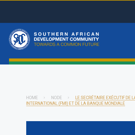
Skip
to
main
Top
content
Menu
Main
naviga
HOME
NODE
LE SECRÉTAIRE EXÉCUTIF DE
INTERNATIONAL (FMI) ET DE LA BANQUE MONDIALE
Breadcrumb