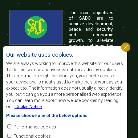
The main objectives
of SADC are to
achieve development,
peace and security,
and economic
growth, to alleviate
poverty, enhance the
standard and quality
Our website uses cookies.
of life of the peoples of Southern Africa, and
support the socially disadvantaged through
We are always working to improve this website for our users.
regional integration, built on democratic principles
To do this, we use anonymised data provided by cookies.
and equitable and sustainable development.
This information might be about you, your preferences or
your device and is mostly used to make the site work as you
expect it to. The information does not usually directly identify
Contact Us
you, but it can give you a more personalised web experience.
You can learn more about how we use cookies by reading
SADC House
our
Cookie Notice
.
Plot No. 54385
Central Business District
Please choose one of the below options
Private Bag 0095
Gaborone, Botswana
Email:
Performance cookies
registry@sadc.int
Tel:
+267 395 1863
Functional cookies
Fax: