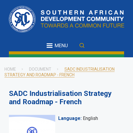
Skip
to
main
content
MENU
HOME
DOCUMENT
SADC INDUSTRIALISATION
STRATEGY AND ROADMAP - FRENCH
Breadcrumb
SADC Industrialisation Strategy
and Roadmap - French
Language
English