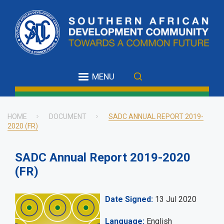
Skip
to
main
content
MENU
HOME
DOCUMENT
SADC ANNUAL REPORT 2019-
2020 (FR)
Breadcrumb
SADC Annual Report 2019-2020
(FR)
Date Signed
13 Jul 2020
Language
English