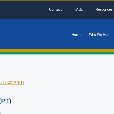
Contact
FAQs
Resources
Home
Who We Are
tion
018-2019 (PT)
(PT)