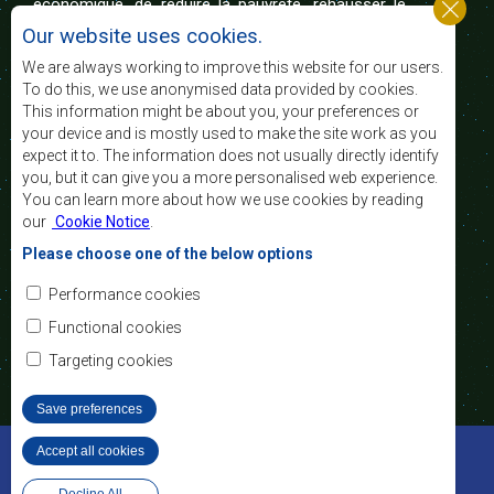
économique, de réduire la pauvreté, rehausser le
niveau et la qualité de vie du peuple de l’Afrique
Our website uses cookies.
australe et d’appuyer les défavorisés sociaux par le
biais de l’intégration régionale, de principes
We are always working to improve this website for our users.
démocratiques consolidés et d’un développement
To do this, we use anonymised data provided by cookies.
équitable et durable.
This information might be about you, your preferences or
your device and is mostly used to make the site work as you
expect it to. The information does not usually directly identify
Nous contacter
you, but it can give you a more personalised web experience.
You can learn more about how we use cookies by reading
SADC House
our
Cookie Notice
.
Plot No. 54385
Central Business District
Please choose one of the below options
Private Bag 0095
Gaborone, Botswana
Courriel:
Performance cookies
registry@sadc.int
Tel:
+267 395 1863
Functional cookies
Fax:
+267 397 2848
/ +267 318 1070
Targeting cookies
Save preferences
©2022 SADC. Tous droits réservés.
Accept all cookies
Withdraw consent
Outils pour le Personnel
Privacy Policy